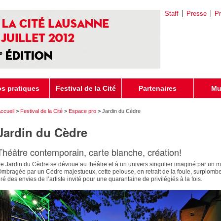
Staff
Presse
P
os pratiques
Festival de la Cité
Partenaires
Mu
ccueil
>
Festival de la Cité
>
Espace pro
>
Jardin du Cèdre
Jardin du Cèdre
Théâtre contemporain, carte blanche, création!
e Jardin du Cèdre se dévoue au théâtre et à un univers singulier imaginé par un m
mbragée par un Cèdre majestueux, cette pelouse, en retrait de la foule, surplombe le
ré des envies de l’artiste invité pour une quarantaine de privilégiés à la fois.